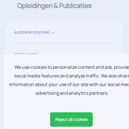
Opleidingen & Publicaties
ALGEMENE OPLEIDING
Opleiding tot arts, Universiteit Antwerpen
(2018)
SPECIALISATIE
AZ Sint-Blasius, Dendermonde
Mount Sinai Hospital, New York (USA)
We use cookies to personalize content and ads, provid
social media features and analyze traffic. We also shar
Heilig Hart Ziekenhuis, Lier
Ambroise-Paré APHP, Parijs (FR)
PUBLICATIES
Klik hier voor de publicaties van Dr. Alexander
information about your use of our site with our social med
Vervaecke op Pubmed
AZ Monica, Antwerpen
Centre Santy, Lyon (FR)
advertising and analytics partners.
Klik hier voor de publicaties van Dr. Alexander
Universitair Ziekenhuis Antwerpen, Edegem
Stadtspital, Zürich (CH)
Vervaecke op ReseachGate
Reject all cookies
Schulthess Klinik, Zürich (CH)