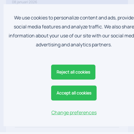
08 januari 2026
Verder bouwen aan toegankelijke en kwalitatieve
orthopedische zorg
We use cookies to personalize content and ads, provide
social media features and analyze traffic. We also shar
NIEUWS
information about your use of our site with our social med
advertising and analytics partners.
Opleidingen & Publicaties
Reject all cookies
ALGEMENE OPLEIDING
Accept all cookies
Orthopedisch chirurg, Universiteit Antwerpen
2004
Change preferences
SPECIALISATIE
Doctoraat in de Medische Wetenschappen
Schouderpathologie
(PhD), Universiteit Antwerpen 2003