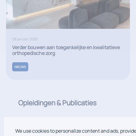
08 januari 2026
Verder bouwen aan toegankelijke en kwalitatieve
orthopedische zorg
NIEUWS
Opleidingen & Publicaties
We use cookies to personalize content and ads, provid
ALGEMENE OPLEIDING