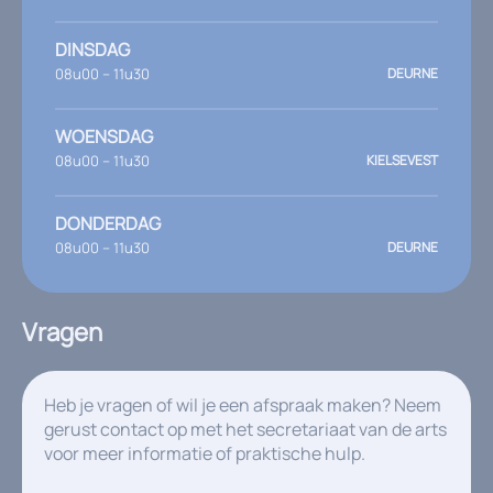
DINSDAG
08u00 – 11u30
DEURNE
WOENSDAG
08u00 – 11u30
KIELSEVEST
DONDERDAG
08u00 – 11u30
DEURNE
Vragen
Heb je vragen of wil je een afspraak maken? Neem
gerust contact op met het secretariaat van de arts
voor meer informatie of praktische hulp.