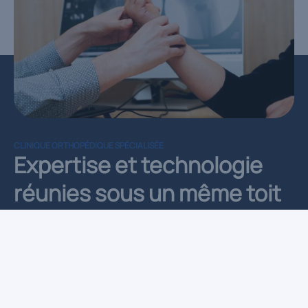
CLINIQUE ORTHOPÉDIQUE SPÉCIALISÉE
Expertise et technologie
réunies sous un même toit
Au sein de la clinique spécialisée, nous associons des
soins orthopédiques spécialisés à un accompagnement
personnalisé. Vous bénéficiez d’un parcours de soins
clair et structuré, fondé sur une collaboration étroite
entre médecins et thérapeutes afin d’optimiser votre
récupération et votre qualité de vie.