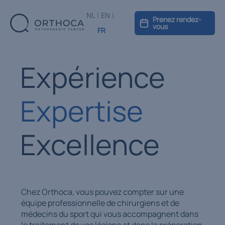
|
|
NL
EN
Prenez rendez-
vous
FR
Expérience
Expertise
Excellence
Chez Orthoca, vous pouvez compter sur une
équipe professionnelle de chirurgiens et de
médecins du sport qui vous accompagnent dans